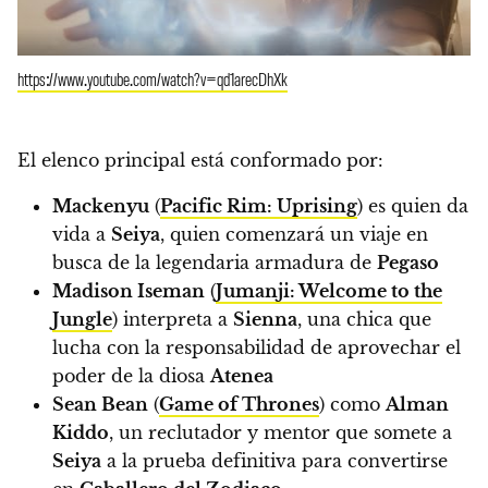
https://www.youtube.com/watch?v=qd1arecDhXk
El elenco principal está conformado por:
Mackenyu
(
Pacific Rim: Uprising
) es quien da
vida a
Seiya
, quien comenzará un viaje en
busca de la legendaria armadura de
Pegaso
Madison Iseman
(
Jumanji: Welcome to the
Jungle
) interpreta a
Sienna
, una chica que
lucha con la responsabilidad de aprovechar el
poder de la diosa
Atenea
Sean Bean
(
Game of Thrones
) como
Alman
Kiddo
, un reclutador y mentor que somete a
Seiya
a la prueba definitiva para convertirse