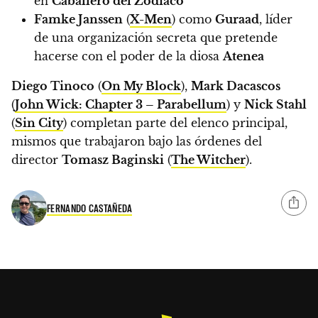
en
Caballero del Zodiaco
Famke Janssen
(
X-Men
) como
Guraad
, líder
de una organización secreta que pretende
hacerse con el poder de la diosa
Atenea
Diego Tinoco
(
On My Block
),
Mark Dacascos
(
John Wick: Chapter 3 – Parabellum
) y
Nick Stahl
(
Sin City
) completan parte del elenco principal,
mismos que trabajaron bajo las órdenes del
director
Tomasz Baginski
(
The Witcher
).
FERNANDO CASTAÑEDA