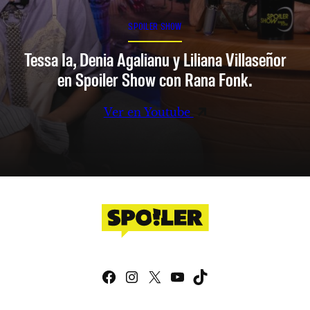
SPOILER SHOW
Tessa Ia, Denia Agalianu y Liliana Villaseñor
en Spoiler Show con Rana Fonk.
Ver en Youtube
Facebook
Instagram
X
YouTube
TikTok