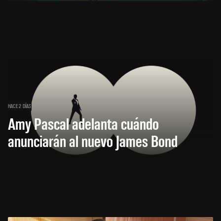
HACE 2 DÍAS
Amy Pascal adelanta cuándo
anunciarán al nuevo James Bond