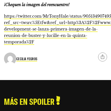
¡Chequen la imagen del reencuentro!
https://twitter.com/MrTonyHale/status/90513490749
ref_src=twsrc%5Etfw&ref_url=http%3A%2F%2Fwww.
development-se-lanza-primera-imagen-de-la-
reunion-de-buster-y-lucille-en-la-quinta-
temporada%2F
CECILIA YEGROS
MÁS EN SPOILER