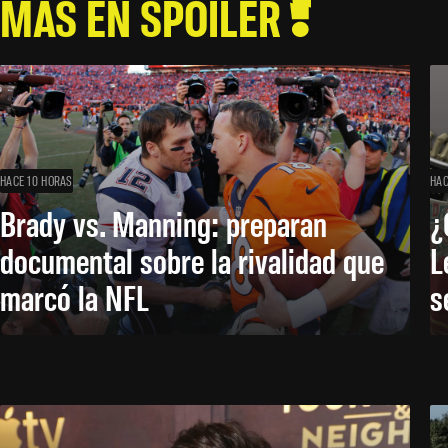
MÁS EN SPOILER
HACE 10 HORAS
HAC
Brady vs. Manning: preparan
¿
documental sobre la rivalidad que
L
marcó la NFL
s