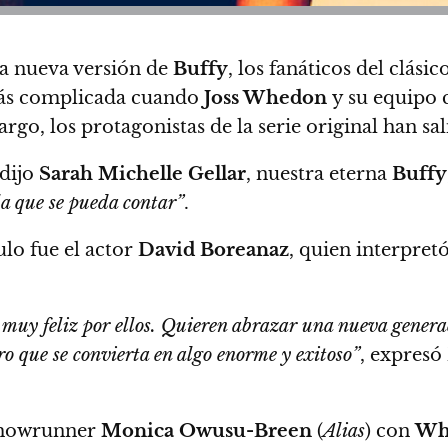
a nueva versión de
Buffy
, los fanáticos del clásico
más complicada cuando
Joss Whedon
y su equipo
rgo, los protagonistas de la serie original han sa
 dijo
Sarah Michelle Gellar
, nuestra eterna
Buffy
la que se pueda contar”
.
ulo fue el actor
David Boreanaz
, quien interpret
muy feliz por ellos.
Quieren abrazar una nueva generac
o que se convierta en algo enorme y exitoso”
, expresó
 showrunner
Monica Owusu-Breen
(
Alias
)
con
Wh