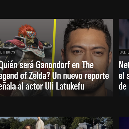
E 11 HORAS
HACE 1
Quién será Ganondorf en The
Net
egend of Zelda? Un nuevo reporte
el 
eñala al actor Uli Latukefu
de 