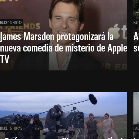
HACE 13 HORAS
HAC
James Marsden protagonizará la
A
nueva comedia de misterio de Apple
s
TV
HACE 15 HORAS
HAC