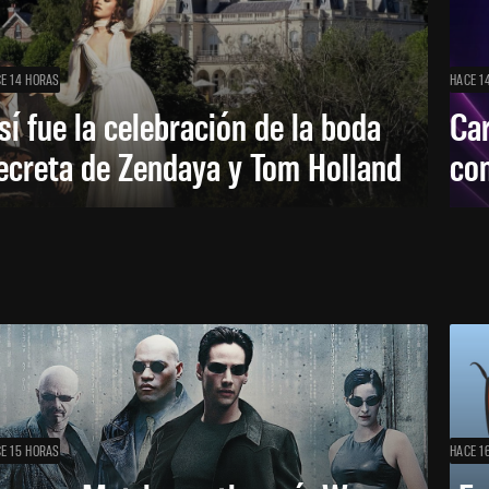
E 14 HORAS
HACE 1
sí fue la celebración de la boda
Car
ecreta de Zendaya y Tom Holland
con
E 15 HORAS
HACE 1