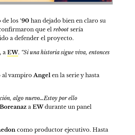
 de los ‘
90
han dejado bien en claro su
 confirmaron que el
reboot
sería
lido a defender el proyecto.
, a
EW
.
“Si una historia sigue viva, entonces
ó al vampiro
Angel
en la serie y hasta
ión, algo nuevo…Estoy por ello
Boreanaz
a
EW
durante un panel
edon
como productor ejecutivo
. Hasta