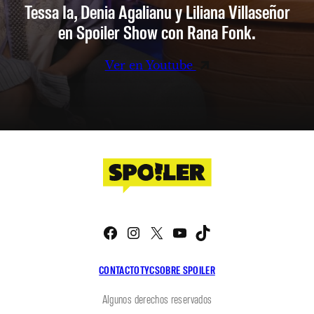
Tessa Ia, Denia Agalianu y Liliana Villaseñor
en Spoiler Show con Rana Fonk.
Ver en Youtube
Facebook
Instagram
X
YouTube
TikTok
CONTACTO
TYC
SOBRE SPOILER
Algunos derechos reservados