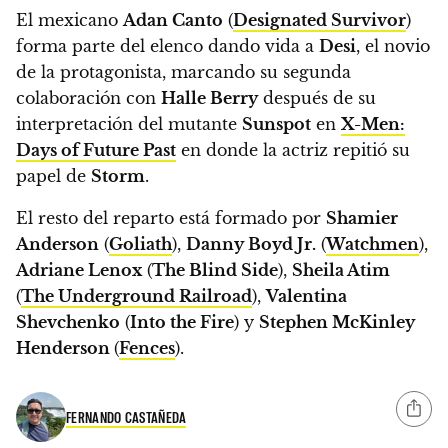
El mexicano
Adan Canto
(
Designated Survivor
)
forma parte del elenco dando vida a
Desi
, el novio
de la protagonista, marcando su segunda
colaboración con
Halle Berry
después de su
interpretación del mutante
Sunspot
en
X-Men:
Days of Future Past
en donde la actriz repitió su
papel de
Storm
.
El resto del reparto está formado por
Shamier
Anderson
(
Goliath
),
Danny Boyd Jr.
(
Watchmen
),
Adriane Lenox
(
The Blind Side
),
Sheila Atim
(
The Underground Railroad
),
Valentina
Shevchenko
(
Into the Fire
) y
Stephen McKinley
Henderson
(
Fences
).
FERNANDO CASTAÑEDA