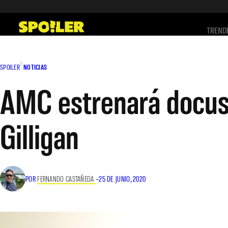
Saltar
al
TREND
contenido
SPOILER
NOTICIAS
AMC estrenará docuse
Gilligan
POR
FERNANDO CASTAÑEDA
–
25 DE JUNIO, 2020