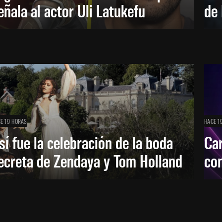
eñala al actor Uli Latukefu
de 
E 19 HORAS
HACE 1
sí fue la celebración de la boda
Car
ecreta de Zendaya y Tom Holland
con