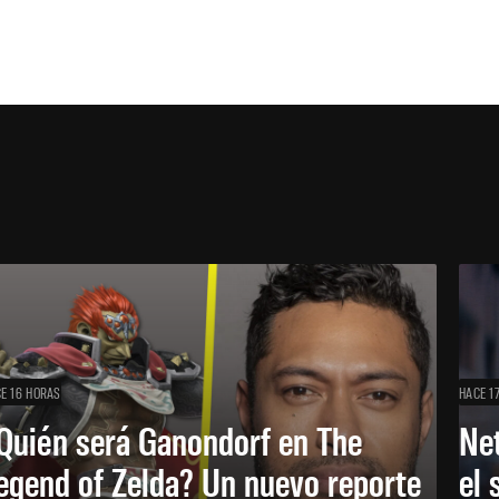
E 16 HORAS
HACE 1
Quién será Ganondorf en The
Net
egend of Zelda? Un nuevo reporte
el 