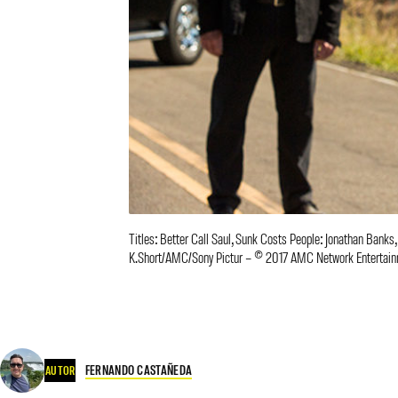
Titles: Better Call Saul, Sunk Costs People: Jonathan Bank
K.Short/AMC/Sony Pictur – © 2017 AMC Network Entertainmen
FERNANDO CASTAÑEDA
AUTOR