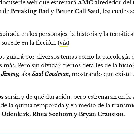
a docuserie web que estrenará
AMC
alrededor del
s de
Breaking Bad
y
Better Call Saul
, los cuales
spirada en los personajes, la historia y la temátic
 sucede en la ficción. (
vía
)
s guiará por diversos temas como la psicología de
s más.
Pero sin olvidar ciertos detalles de la hist
e
Jimmy,
aka
Saul Goodman
, mostrando que existe
s serán y de qué duración, pero
estrenarán en la
de la quinta temporada
y en medio de la transmi
 Odenkirk, Rhea Seehorn
y
Bryan Cranston.