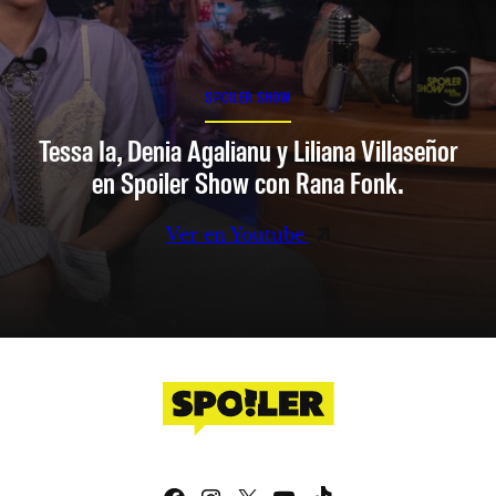
SPOILER SHOW
Tessa Ia, Denia Agalianu y Liliana Villaseñor
en Spoiler Show con Rana Fonk.
Ver en Youtube
Facebook
Instagram
X
YouTube
TikTok