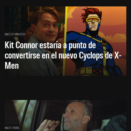
HACE 37 MINUTOS
Kit Connor estaría a punto de
convertirse en el nuevo Cyclops de X-
Men
HACE 1 HORA