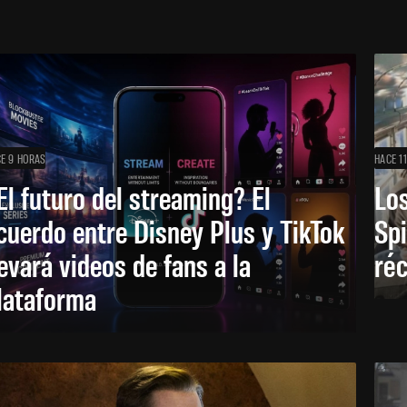
E 9 HORAS
HACE 1
El futuro del streaming? El
Los
cuerdo entre Disney Plus y TikTok
Sp
levará videos de fans a la
réc
lataforma