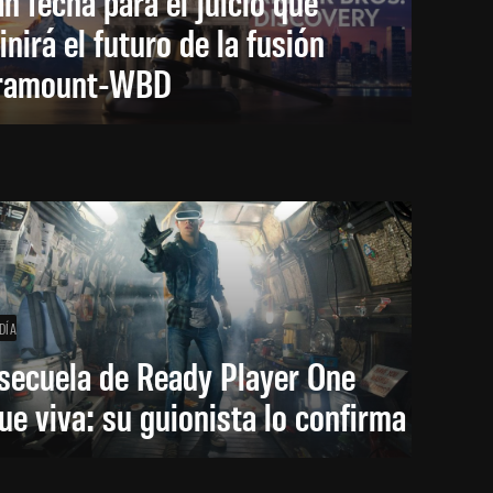
an fecha para el juicio que
inirá el futuro de la fusión
ramount-WBD
DÍA
secuela de Ready Player One
ue viva: su guionista lo confirma