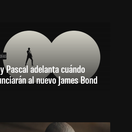
 DÍAS
y Pascal adelanta cuándo
unciarán al nuevo James Bond