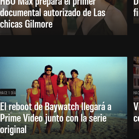
HBO Max prepara el primer
D
documental autorizado de Las
f
chicas Gilmore
HACE 1 DÍA
HAC
El reboot de Baywatch llegará a
V
Prime Video junto con la serie
c
original