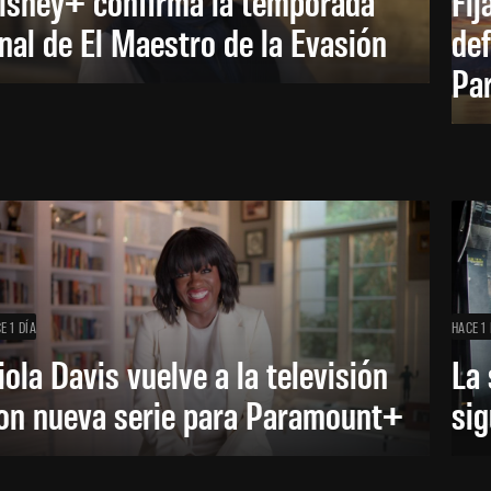
isney+ confirma la temporada
Fij
inal de El Maestro de la Evasión
def
Pa
E 1 DÍA
HACE 1 
iola Davis vuelve a la televisión
La 
on nueva serie para Paramount+
sig