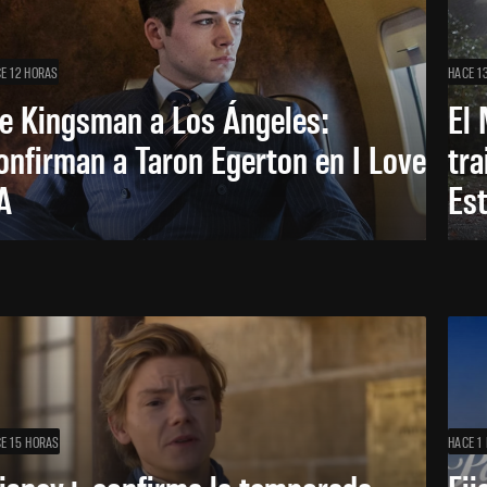
E 12 HORAS
HACE 1
e Kingsman a Los Ángeles:
El 
onfirman a Taron Egerton en I Love
tra
A
Es
E 15 HORAS
HACE 1 