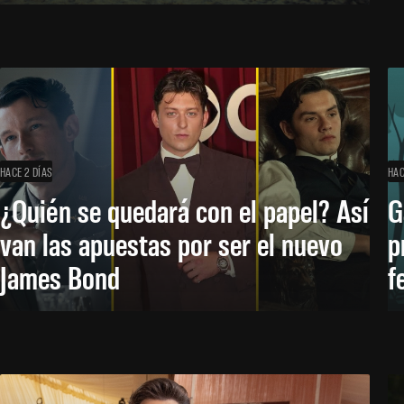
HACE 2 DÍAS
HAC
¿Quién se quedará con el papel? Así
G
van las apuestas por ser el nuevo
p
James Bond
f