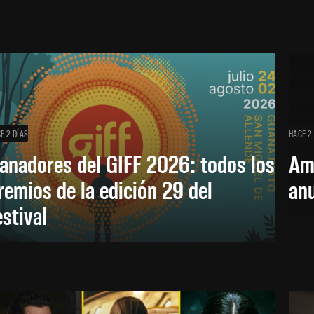
E 2 DÍAS
HACE 2
anadores del GIFF 2026: todos los
Am
remios de la edición 29 del
an
estival