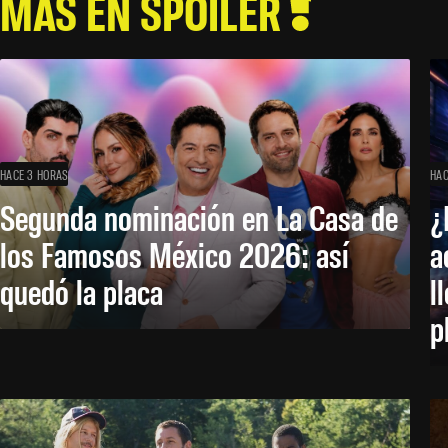
MÁS EN SPOILER
HACE 3 HORAS
HAC
Segunda nominación en La Casa de
¿
los Famosos México 2026: así
a
quedó la placa
l
p