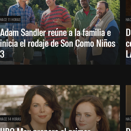
HACE 11 HORAS
HAC
Adam Sandler reúne a la familia e
D
inicia el rodaje de Son Como Niños
c
3
L
HACE 14 HORAS
HAC