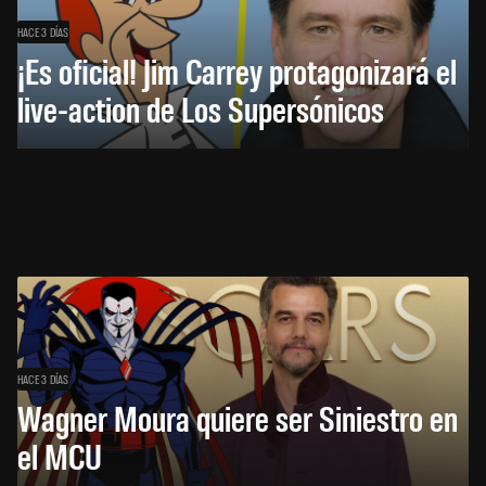
HACE 3 DÍAS
¡Es oficial! Jim Carrey protagonizará el
live-action de Los Supersónicos
HACE 3 DÍAS
Wagner Moura quiere ser Siniestro en
el MCU