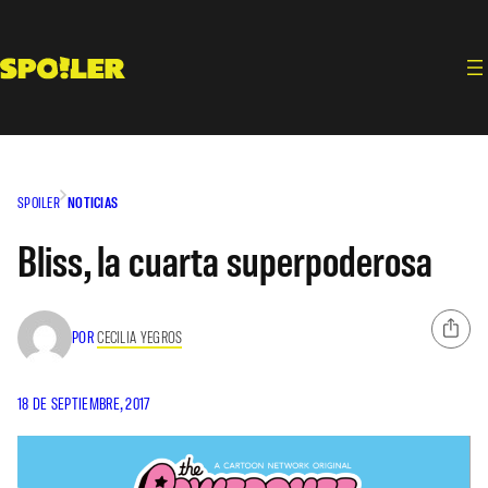
Saltar
al
contenido
SPOILER
NOTICIAS
Bliss, la cuarta superpoderosa
POR
CECILIA YEGROS
18 DE SEPTIEMBRE, 2017