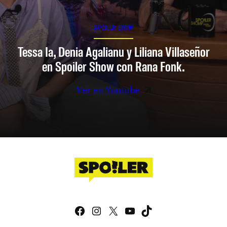
SPOILER SHOW
Tessa Ia, Denia Agalianu y Liliana Villaseñor
en Spoiler Show con Rana Fonk.
Ver en Youtube
Facebook
Instagram
X
YouTube
TikTok