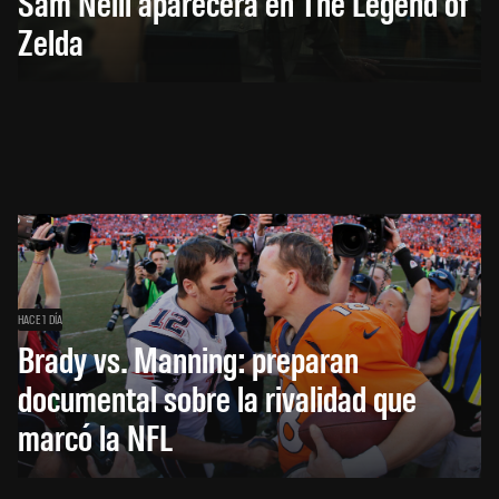
Sam Neill aparecerá en The Legend of
Zelda
HACE 1 DÍA
Brady vs. Manning: preparan
documental sobre la rivalidad que
marcó la NFL