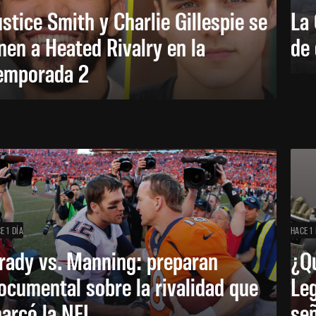
ustice Smith y Charlie Gillespie se
La 
nen a Heated Rivalry en la
de 
emporada 2
E 1 DÍA
HACE 1 
rady vs. Manning: preparan
¿Q
ocumental sobre la rivalidad que
Leg
arcó la NFL
señ