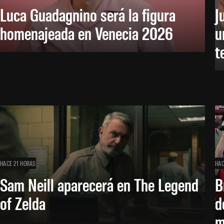
Luca Guadagnino será la figura
J
homenajeada en Venecia 2026
u
t
HACE 21 HORAS
HAC
Sam Neill aparecerá en The Legend
B
of Zelda
d
m