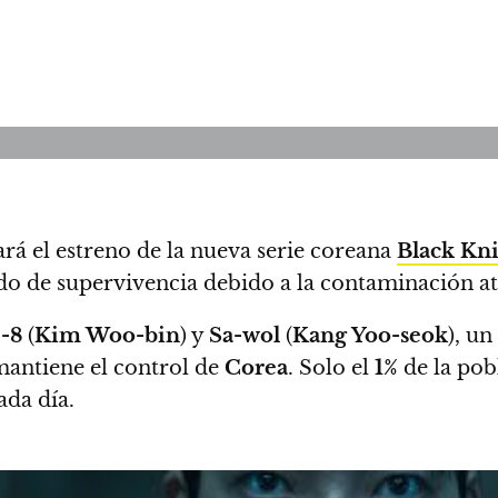
rá el estreno de la nueva serie coreana
Black Kn
o de supervivencia debido a la contaminación a
-8
(
Kim Woo-bin
) y
Sa-wol
(
Kang Yoo-seok
), un
mantiene el control de
Corea
.
Solo el
1%
de la pob
ada día.