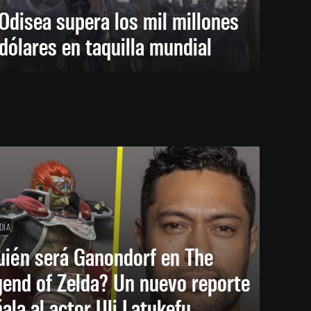
Odisea supera los mil millones
dólares en taquilla mundial
DÍA
uién será Ganondorf en The
end of Zelda? Un nuevo reporte
ala al actor Uli Latukefu