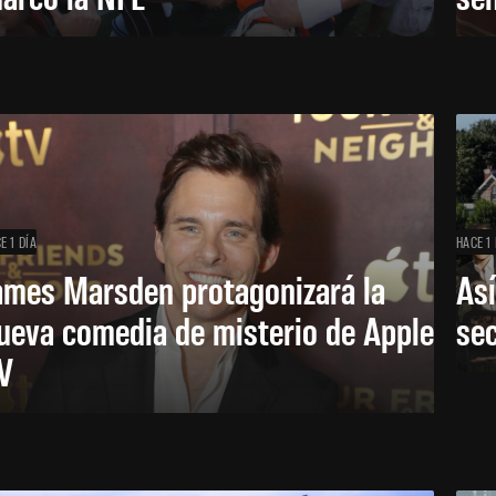
E 1 DÍA
HACE 1 
ames Marsden protagonizará la
Así
ueva comedia de misterio de Apple
se
V