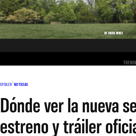
TREND
SPOILER
NOTICIAS
Dónde ver la nueva se
estreno y tráiler ofici