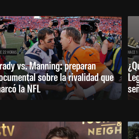
E 22 HORAS
HACE 1 
rady vs. Manning: preparan
¿Q
ocumental sobre la rivalidad que
Leg
arcó la NFL
señ