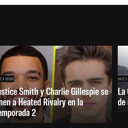
E 4 HORAS
HACE 5
ustice Smith y Charlie Gillespie se
La 
nen a Heated Rivalry en la
de 
emporada 2