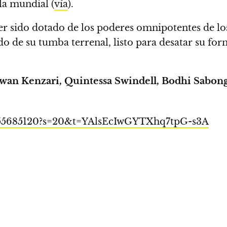
la mundial (
vía
).
er sido dotado de los poderes omnipotentes de lo
ado de su tumba terrenal, listo para desatar su fo
wan Kenzari, Quintessa Swindell, Bodhi Sabon
8455685120?s=20&t=YAlsEcIwGYTXhq7tpG-s3A