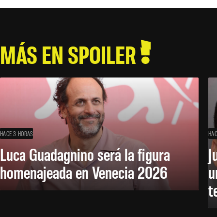
MÁS EN SPOILER
HACE 3 HORAS
HAC
Luca Guadagnino será la figura
J
homenajeada en Venecia 2026
u
t