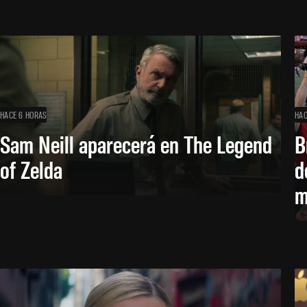
HACE 6 HORAS
HAC
Sam Neill aparecerá en The Legend
B
of Zelda
d
m