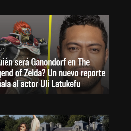
DÍA
uién será Ganondorf en The
end of Zelda? Un nuevo reporte
ala al actor Uli Latukefu