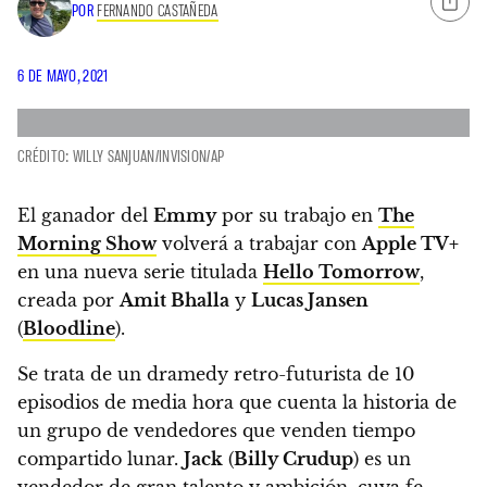
POR
FERNANDO CASTAÑEDA
6 DE MAYO, 2021
CRÉDITO: WILLY SANJUAN/INVISION/AP
El ganador del
Emmy
por su trabajo en
The
Morning Show
volverá a trabajar con
Apple TV+
en una nueva serie titulada
Hello Tomorrow
,
creada por
Amit Bhalla
y
Lucas Jansen
(
Bloodline
).
Se trata de un dramedy retro-futurista de 10
episodios de media hora que cuenta la historia de
un grupo de vendedores que venden tiempo
compartido lunar.
Jack
(
Billy Crudup
) es un
vendedor de gran talento y ambición, cuya fe