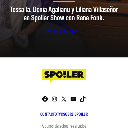
Tessa Ia, Denia Agalianu y Liliana Villaseñor
en Spoiler Show con Rana Fonk.
Ver en Youtube
Facebook
Instagram
X
YouTube
TikTok
CONTACTO
TYC
SOBRE SPOILER
Algunos derechos reservados