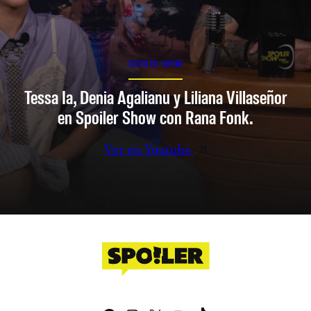
SPOILER SHOW
Tessa Ia, Denia Agalianu y Liliana Villaseñor
en Spoiler Show con Rana Fonk.
Ver en Youtube
Facebook
Instagram
X
YouTube
TikTok