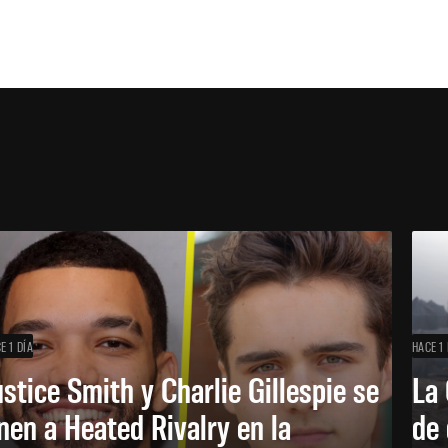
E 1 DÍA
HACE 1 
ustice Smith y Charlie Gillespie se
La 
nen a Heated Rivalry en la
de 