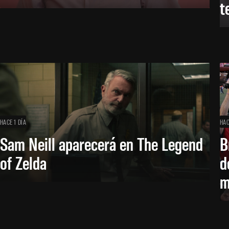
t
HACE 1 DÍA
HAC
Sam Neill aparecerá en The Legend
B
of Zelda
d
m