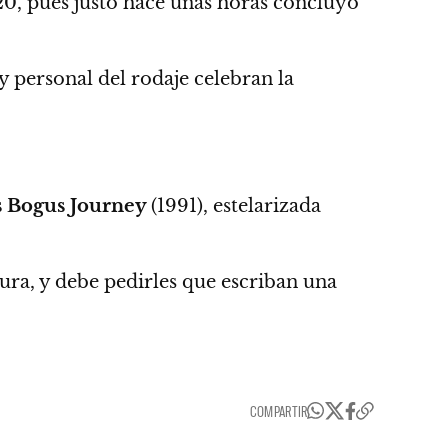
20
, pues justo
hace unas horas concluyó
 personal del rodaje celebran la
’s Bogus Journey
(1991), estelarizada
ura, y debe pedirles que escriban una
COMPARTIR