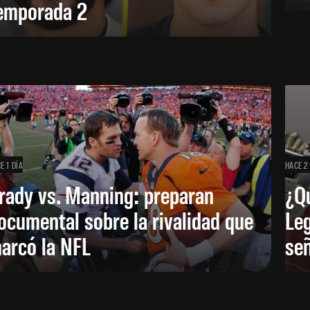
emporada 2
E 1 DÍA
HACE 2
rady vs. Manning: preparan
¿Q
ocumental sobre la rivalidad que
Leg
arcó la NFL
señ