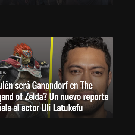
 DÍAS
uién será Ganondorf en The
end of Zelda? Un nuevo reporte
ala al actor Uli Latukefu