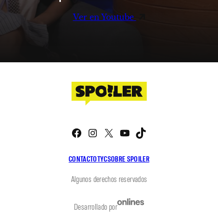
Ver en Youtube
Facebook
Instagram
X
YouTube
TikTok
CONTACTO
TYC
SOBRE SPOILER
Algunos derechos reservados
Desarrollado por