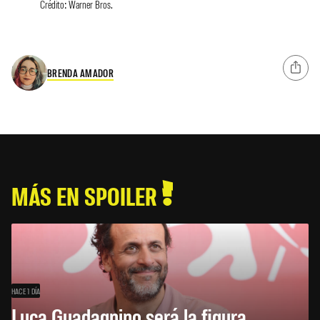
Crédito: Warner Bros.
BRENDA AMADOR
MÁS EN SPOILER
HACE 1 DÍA
Luca Guadagnino será la figura