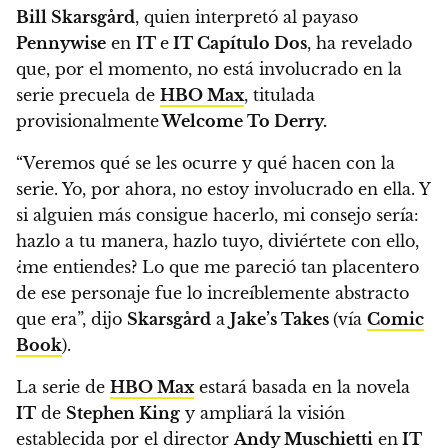
Bill Skarsgård
, quien interpretó al payaso
Pennywise
en
IT
e
IT Capítulo Dos
,
ha revelado
que, por el momento, no está involucrado en la
serie precuela de
HBO Max
, titulada
provisionalmente
Welcome To Derry.
“Veremos qué se les ocurre y qué hacen con la
serie. Yo, por ahora, no estoy involucrado en ella.
Y
si alguien más consigue hacerlo, mi consejo sería:
hazlo a tu manera, hazlo tuyo, diviértete con ello,
¿me entiendes? Lo que me pareció tan placentero
de ese personaje fue lo increíblemente abstracto
que era”, dijo
Skarsgård
a
Jake’s Takes
(vía
Comic
Book
).
La serie de
HBO Max
estará basada en la novela
IT
de
Stephen King
y ampliará la visión
establecida por el director
Andy Muschietti
en
IT