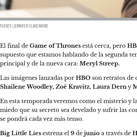
FUENTE: JENNIFER CLASEN/HBO
El final de
Game of Thrones
está cerca, pero
HB
supuesto que estamos hablando de la segunda t
principal y de la nueva cara:
Meryl Streep.
Las imágenes lanzadas por
HBO
son retratos de 
Shailene Woodley, Zoë Kravitz, Laura Dern
y
M
En esta temporada veremos como
el misterio y 
miedo que su secreto sea develado y sufrir las co
se pondrá cada vez más tenso.
Big Little Lies
estrena el
9
de
junio
a través de
H