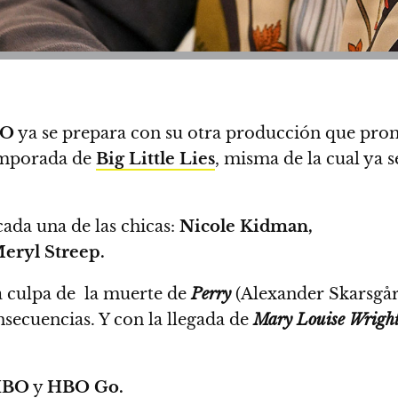
O
ya se prepara con su otra producción que prom
emporada de
Big Little Lies
, misma de la cual ya
s
cada una de las chicas:
Nicole Kidman,
eryl Streep.
la culpa de la muerte de
Perry
(Alexander Skarsgård
nsecuencias.
Y con la llegada de
Mary Louise Wrigh
BO
y
HBO Go.