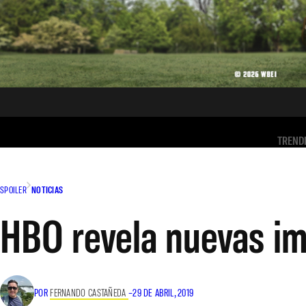
TREND
SPOILER
NOTICIAS
HBO revela nuevas i
POR
FERNANDO CASTAÑEDA
–
29 DE ABRIL, 2019