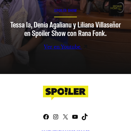
SPOILER SHOW
Tessa Ia, Denia Agalianu y Liliana Villaseñor
en Spoiler Show con Rana Fonk.
Ver en Youtube
Facebook
Instagram
X
YouTube
TikTok