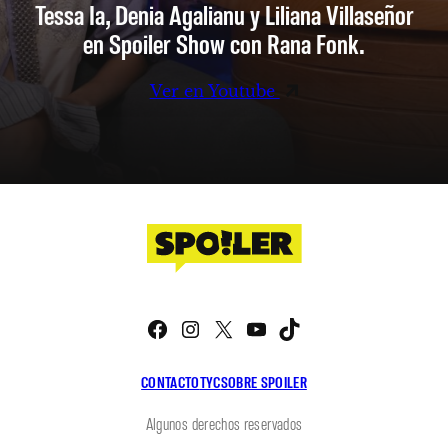
Tessa Ia, Denia Agalianu y Liliana Villaseñor
en Spoiler Show con Rana Fonk.
Ver en Youtube
Facebook
Instagram
X
YouTube
TikTok
CONTACTO
TYC
SOBRE SPOILER
Algunos derechos reservados