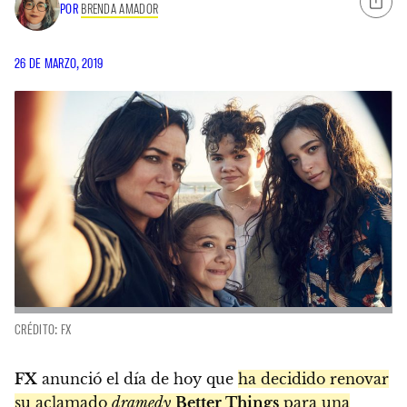
POR
BRENDA AMADOR
26 DE MARZO, 2019
CRÉDITO: FX
FX
anunció el día de hoy que
ha decidido renovar
su aclamado
dramedy
Better Things
para una