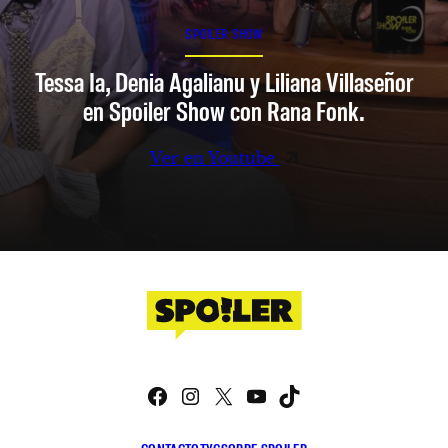
SPOILER SHOW
Tessa Ia, Denia Agalianu y Liliana Villaseñor
en Spoiler Show con Rana Fonk.
Ver en Youtube
Facebook
Instagram
X
YouTube
TikTok