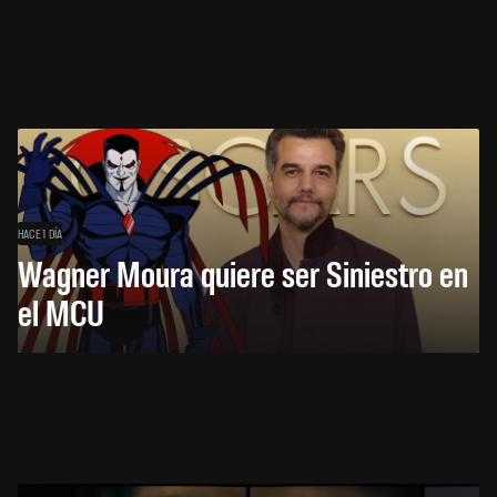
HACE 1 DÍA
Wagner Moura quiere ser Siniestro en
el MCU