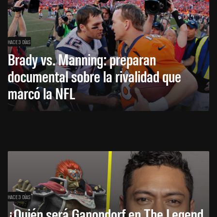
HACE 3 DÍAS
Brady vs. Manning: preparan
documental sobre la rivalidad que
marcó la NFL
HACE 3 DÍAS
¿Quién será Ganondorf en The Legend