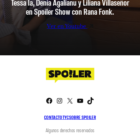
Tessa Ia, Denia Agalianu y Liliana Villaseñor
en Spoiler Show con Rana Fonk.
Ver en Youtube
Facebook
Instagram
X
YouTube
TikTok
CONTACTO
TYC
SOBRE SPOILER
Algunos derechos reservados