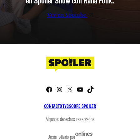
Ver en Youtube
Facebook
Instagram
X
YouTube
TikTok
CONTACTO
TYC
SOBRE SPOILER
Algunos derechos reservados
Desarrollado por