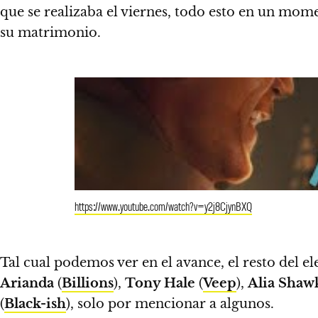
que se realizaba el viernes,
todo esto en un momen
su matrimonio.
https://www.youtube.com/watch?v=y2j8CjynBXQ
Tal cual podemos ver en el avance, el resto del 
Arianda
(
Billions
),
Tony Hale
(
Veep
),
Alia Shaw
(
Black-ish
), solo por mencionar a algunos.