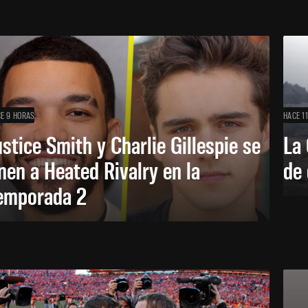
E 9 HORAS
HACE 1
ustice Smith y Charlie Gillespie se
La 
nen a Heated Rivalry en la
de 
emporada 2