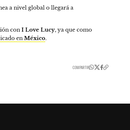
a a nivel global o llegará a
ción con
I Love Lucy
, ya que como
bicado en
México
.
COMPARTIR