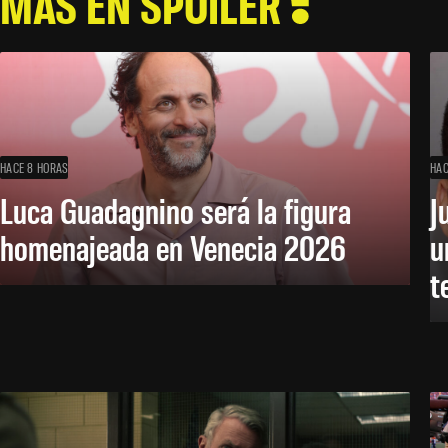
MÁS EN SPOILER
HACE 8 HORAS
HAC
Luca Guadagnino será la figura
J
homenajeada en Venecia 2026
u
t