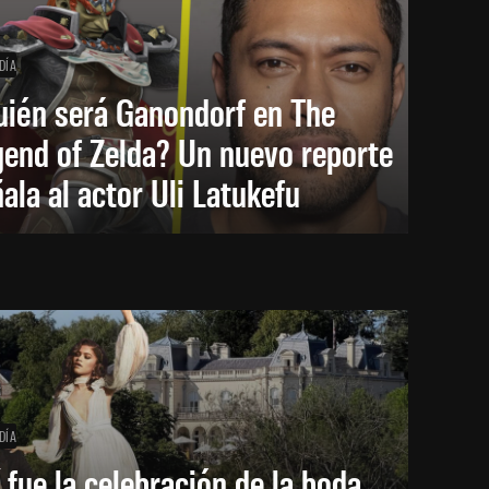
DÍA
uién será Ganondorf en The
end of Zelda? Un nuevo reporte
ala al actor Uli Latukefu
DÍA
 fue la celebración de la boda