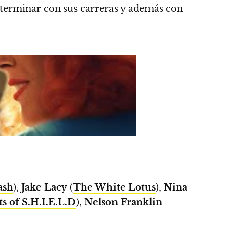
 terminar con sus carreras y además con
ash
),
Jake Lacy
(
The White Lotus
),
Nina
s of S.H.I.E.L.D
),
Nelson Franklin