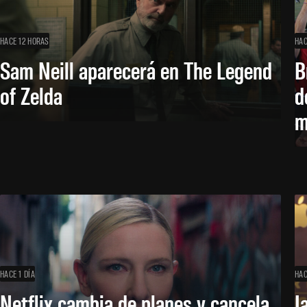
HACE 12 HORAS
HAC
Sam Neill aparecerá en The Legend
B
of Zelda
d
m
HACE 1 DÍA
HAC
Netflix cambia de planes y cancela
J