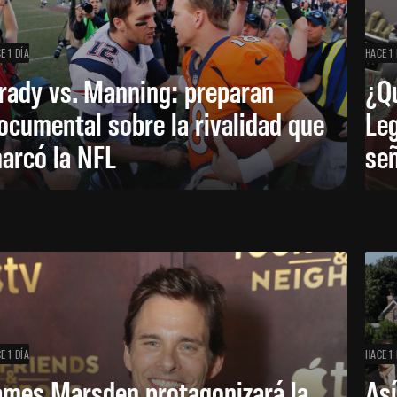
E 1 DÍA
HACE 1 
rady vs. Manning: preparan
¿Q
ocumental sobre la rivalidad que
Leg
arcó la NFL
señ
E 1 DÍA
HACE 1 
ames Marsden protagonizará la
Así