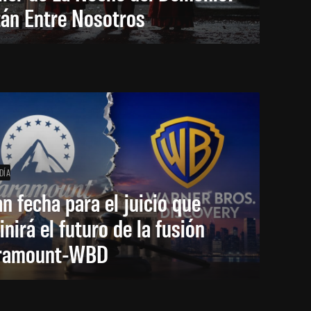
tán Entre Nosotros
DÍA
an fecha para el juicio que
inirá el futuro de la fusión
ramount-WBD