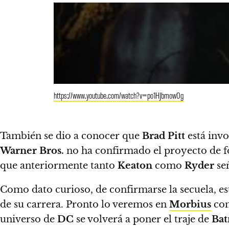
https://www.youtube.com/watch?v=po1HJbmow0g
También se dio a conocer que
Brad Pitt
está invo
Warner Bros.
no ha confirmado el proyecto de fo
que anteriormente tanto
Keaton
como
Ryder
señ
Como dato curioso, de confirmarse la secuela, es
de su carrera. Pronto lo veremos en
Morbius
co
universo de
DC
se volverá a poner el traje de
Ba