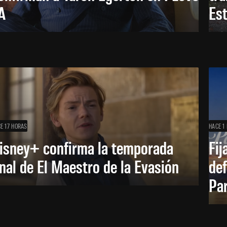
A
Es
E 17 HORAS
HACE 1 
isney+ confirma la temporada
Fij
inal de El Maestro de la Evasión
def
Pa