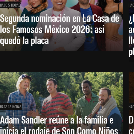
HACE 5 HORAS
HAC
Segunda nominación en La Casa de
¿
los Famosos México 2026: así
a
quedó la placa
l
p
HACE 13 HORAS
HAC
Adam Sandler reúne a la familia e
D
inicia el rodaje de Son Como Niños
c