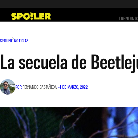
Saltar
al
TRENDING
contenido
SPOILER
NOTICIAS
La secuela de Beetlej
POR
FERNANDO CASTAÑEDA
–
1 DE MARZO, 2022