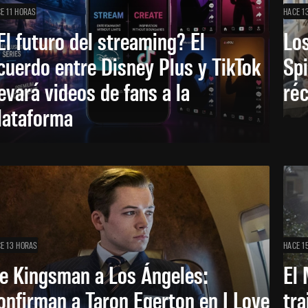
E 11 HORAS
HACE 1
El futuro del streaming? El
Los
cuerdo entre Disney Plus y TikTok
Sp
levará videos de fans a la
réc
lataforma
E 13 HORAS
HACE 1
e Kingsman a Los Ángeles:
El 
onfirman a Taron Egerton en I Love
tra