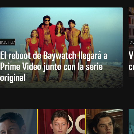
HACE 1 DÍA
HAC
El reboot de Baywatch llegará a
V
Prime Video junto con la serie
c
original