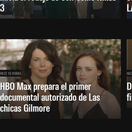
3
L
HACE 16 HORAS
HAC
HBO Max prepara el primer
D
documental autorizado de Las
f
chicas Gilmore