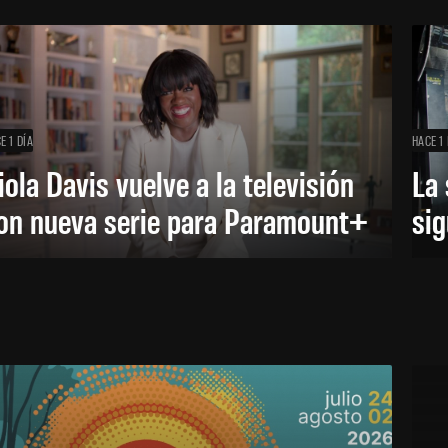
E 1 DÍA
HACE 1 
iola Davis vuelve a la televisión
La 
on nueva serie para Paramount+
sig