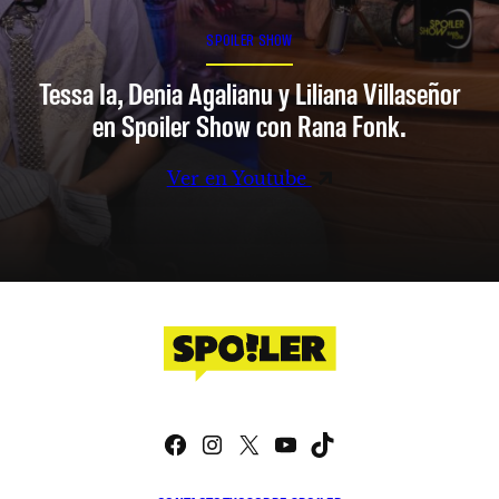
SPOILER SHOW
Tessa Ia, Denia Agalianu y Liliana Villaseñor
en Spoiler Show con Rana Fonk.
Ver en Youtube
Facebook
Instagram
X
YouTube
TikTok