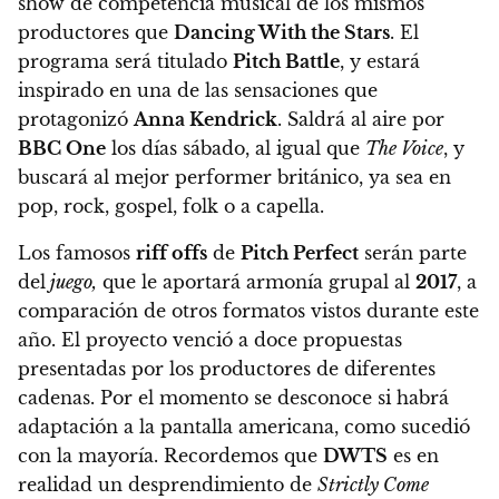
show de competencia musical de los mismos
productores que
Dancing With the Stars
. El
programa será titulado
Pitch Battle
, y estará
inspirado en una de las sensaciones que
protagonizó
Anna Kendrick
. Saldrá al aire por
BBC One
los días sábado, al igual que
The Voice
, y
buscará al mejor performer británico
, ya sea en
pop, rock, gospel, folk o a capella.
Los famosos
riff offs
de
Pitch Perfect
serán parte
del
juego,
que le aportará armonía grupal al
2017
, a
comparación de otros formatos vistos durante este
año. El proyecto venció a doce propuestas
presentadas por los productores de diferentes
cadenas. Por el momento se desconoce si habrá
adaptación a la pantalla americana, como sucedió
con la mayoría. Recordemos que
DWTS
es en
realidad un desprendimiento de
Strictly Come