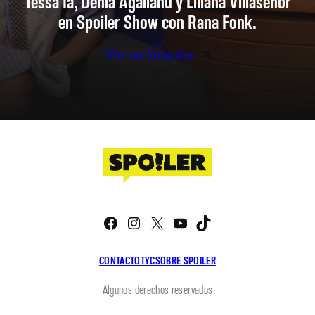
Tessa Ia, Denia Agalianu y Liliana Villaseñor
en Spoiler Show con Rana Fonk.
Ver en Youtube
Facebook
Instagram
X
YouTube
TikTok
CONTACTO
TYC
SOBRE SPOILER
Algunos derechos reservados