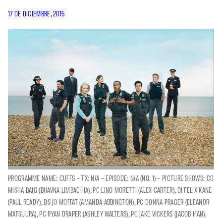
17 DE DICIEMBRE, 2015
PROGRAMME NAME: CUFFS – TX: N/A – EPISODE: N/A (NO. 1) – PICTURE SHOWS: CO
MISHA BAIG (BHAVNA LIMBACHIA), PC LINO MORETTI (ALEX CARTER), DI FELIX KANE
(PAUL READY), DS JO MOFFAT (AMANDA ABBINGTON), PC DONNA PRAGER (ELEANOR
MATSUURA), PC RYAN DRAPER (ASHLEY WALTERS), PC JAKE VICKERS (JACOB IFAN),