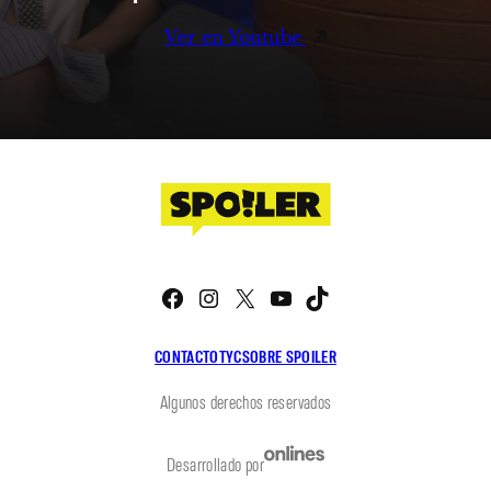
Ver en Youtube
Facebook
Instagram
X
YouTube
TikTok
CONTACTO
TYC
SOBRE SPOILER
Algunos derechos reservados
Desarrollado por