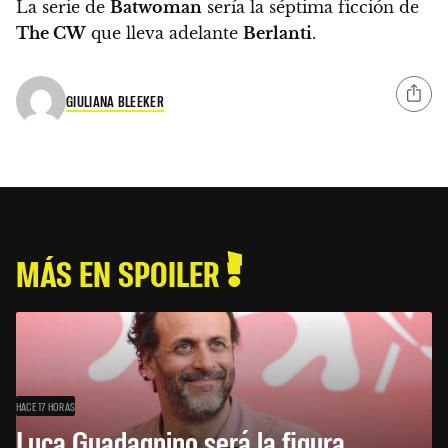
La serie de
Batwoman
sería la séptima ficción de
The CW
que lleva adelante
Berlanti
.
GIULIANA BLEEKER
MÁS EN SPOILER
HACE 17 HORAS
Luca Guadagnino será la figura