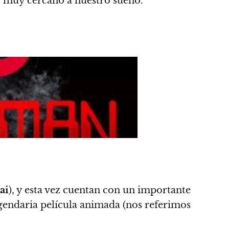
go muy cercano a nuestro sueño.
ai
), y esta vez cuentan con un importante
gendaria película animada (nos referimos