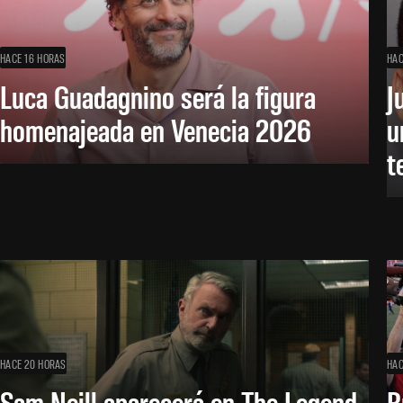
HACE 16 HORAS
HAC
Luca Guadagnino será la figura
J
homenajeada en Venecia 2026
u
t
HACE 20 HORAS
HAC
Sam Neill aparecerá en The Legend
B