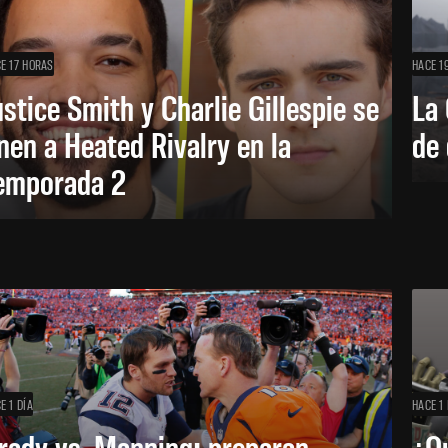
E 17 HORAS
HACE 1
ustice Smith y Charlie Gillespie se
La 
nen a Heated Rivalry en la
de 
emporada 2
E 1 DÍA
HACE 1 
rady vs. Manning: preparan
¿Q