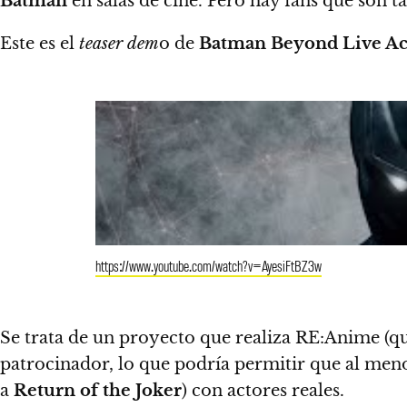
Batman
en salas de cine. Pero hay fans que son 
Este es el
teaser dem
o de
Batman Beyond Live Act
https://www.youtube.com/watch?v=AyesiFtBZ3w
Se trata de un proyecto que realiza RE:Anime (
patrocinador, lo que podría permitir que al meno
a
Return of the Joker
) con actores reales.