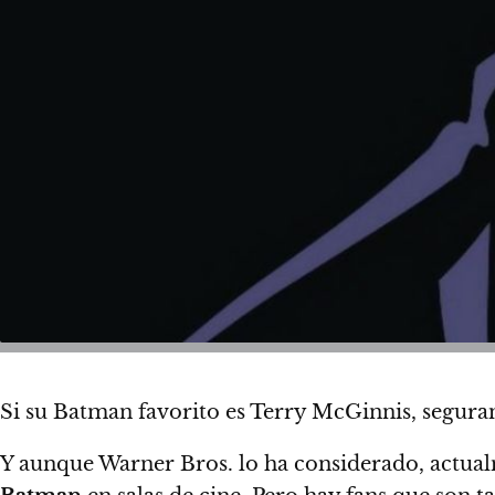
Si su Batman favorito es Terry McGinnis, segur
Y aunque Warner Bros. lo ha considerado, actua