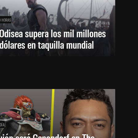
9 HORAS
Odisea supera los mil millones
dólares en taquilla mundial
DÍA
uién será Ganondorf en The