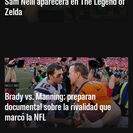
Sam Neill aparecerá en The Legend of
Zelda
HACE 2 DÍAS
Brady vs. Manning: preparan
documental sobre la rivalidad que
marcó la NFL