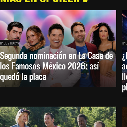
HACE 2 HORAS
HAC
Segunda nominación en La Casa de
¿
los Famosos México 2026: así
a
quedó la placa
l
p