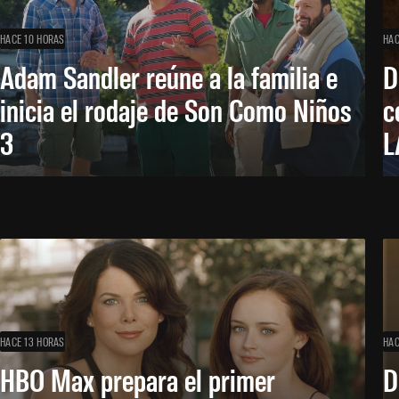
HACE 10 HORAS
HAC
Adam Sandler reúne a la familia e
D
inicia el rodaje de Son Como Niños
c
3
L
HACE 13 HORAS
HAC
HBO Max prepara el primer
D