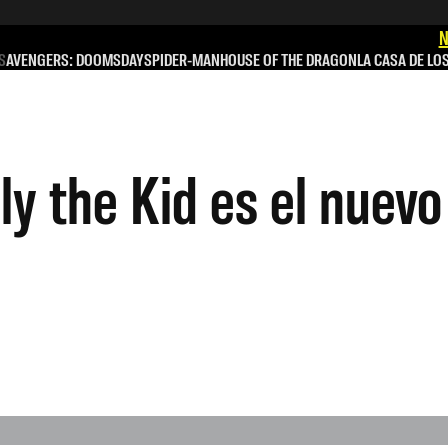
N
S
AVENGERS: DOOMSDAY
SPIDER-MAN
HOUSE OF THE DRAGON
LA CASA DE LO
lly the Kid es el nuev