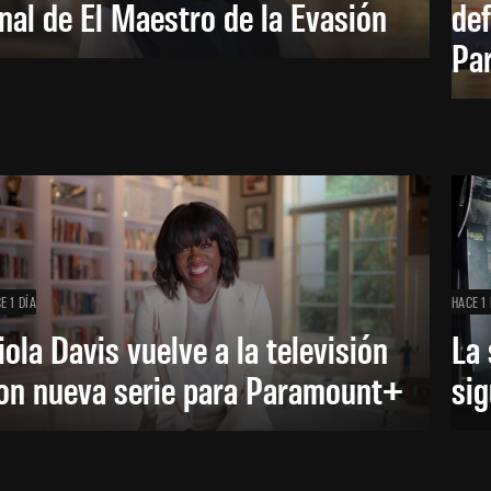
inal de El Maestro de la Evasión
def
Pa
E 1 DÍA
HACE 1 
iola Davis vuelve a la televisión
La 
on nueva serie para Paramount+
sig