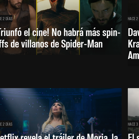
E 2 DÍAS
HACE 2
Triunfó el cine! No habrá más spin-
Dav
ffs de villanos de Spider-Man
Kra
Am
E 2 DÍAS
HACE 3
etflix revela el tráiler de Moria, la
El 