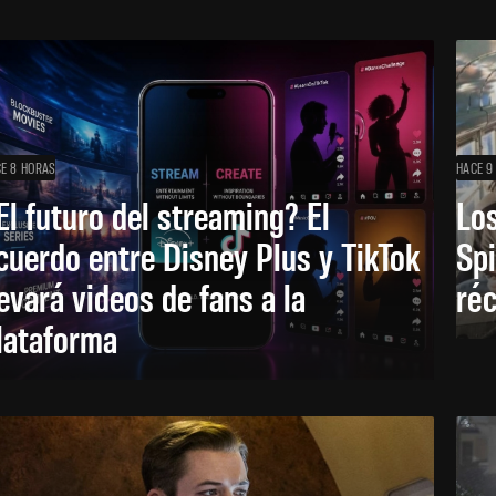
E 8 HORAS
HACE 9
El futuro del streaming? El
Los
cuerdo entre Disney Plus y TikTok
Sp
levará videos de fans a la
réc
lataforma