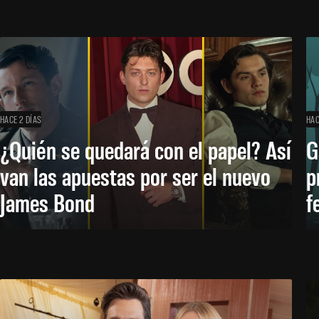
HACE 2 DÍAS
HAC
¿Quién se quedará con el papel? Así
G
van las apuestas por ser el nuevo
p
James Bond
f