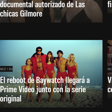
documental autorizado de Las
f
chicas Gilmore
HACE 1 DÍA
HAC
El reboot de Baywatch llegará a
V
Prime Video junto con la serie
c
original