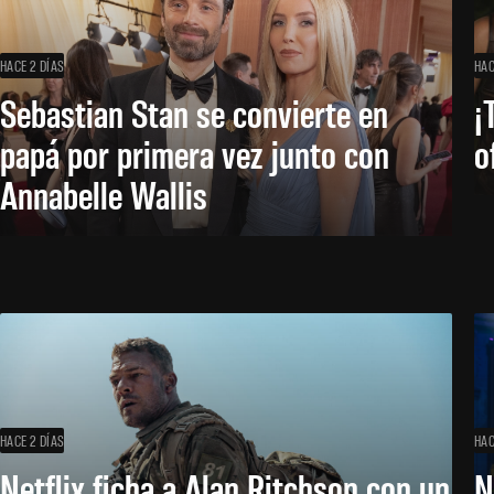
HACE 2 DÍAS
HAC
Sebastian Stan se convierte en
¡
papá por primera vez junto con
o
Annabelle Wallis
HACE 2 DÍAS
HAC
Netflix ficha a Alan Ritchson con un
N