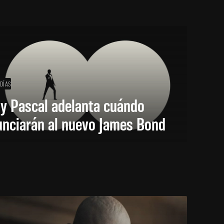
 DÍAS
y Pascal adelanta cuándo
unciarán al nuevo James Bond