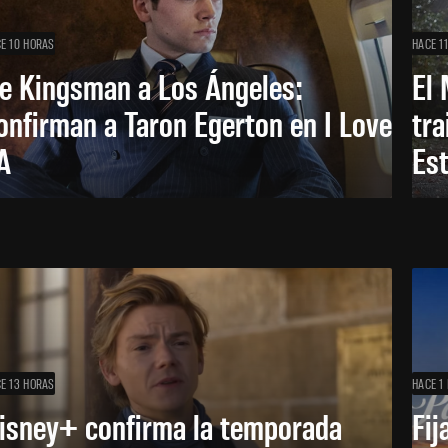
E 10 HORAS
HACE 1
e Kingsman a Los Ángeles:
El 
onfirman a Taron Egerton en I Love
tra
A
Es
E 13 HORAS
HACE 1 
isney+ confirma la temporada
Fij