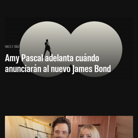
HACE 2 DÍAS
Amy Pascal adelanta cuándo
anunciarán al nuevo James Bond