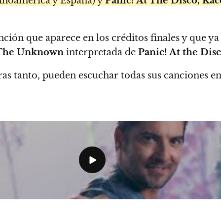
inoamérica y España) y
Panic! At The Disco, Ka
nción que aparece en los créditos finales y que ya
 The Unknown
interpretada de
Panic! At the Dis
as tanto, pueden escuchar todas sus canciones e