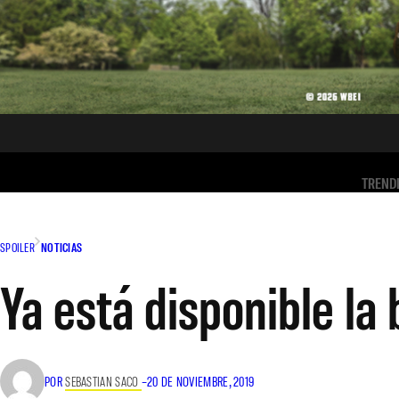
TREND
SPOILER
NOTICIAS
Ya está disponible la
POR
SEBASTIAN SACO
–
20 DE NOVIEMBRE, 2019