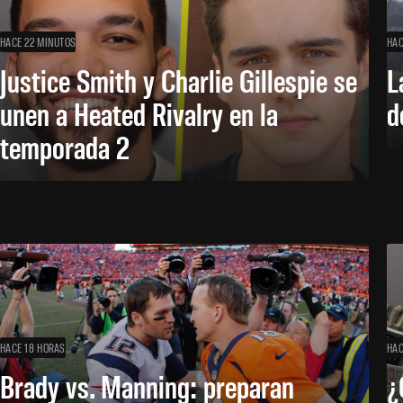
HACE 22 MINUTOS
HAC
Justice Smith y Charlie Gillespie se
L
unen a Heated Rivalry en la
d
temporada 2
HACE 18 HORAS
HAC
Brady vs. Manning: preparan
¿