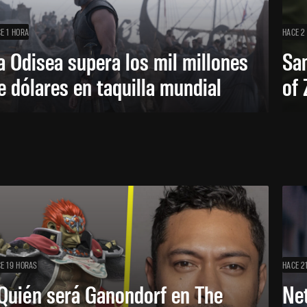
E 1 HORA
HACE 2
a Odisea supera los mil millones
Sa
e dólares en taquilla mundial
of 
E 19 HORAS
HACE 2
Quién será Ganondorf en The
Net