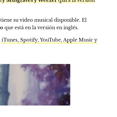
cey Musgraves y Weezer
(para la versión
 tiene su video musical disponible. El
co
que está en la versión en inglés.
n
iTunes, Spotify, YouTube, Apple Music y