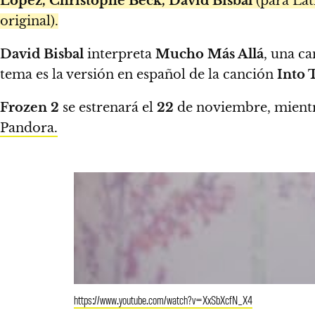
Lopez, Christophe Beck, David Bisbal
(para Lat
original).
David Bisbal
interpreta
Mucho Más Allá
, una ca
tema es la versión en español de la canción
Into
Frozen 2
se estrenará el
22
de noviembre, mientr
Pandora.
https://www.youtube.com/watch?v=XxSbXcfN_X4