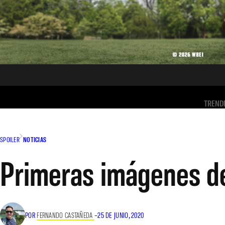
TREND
SPOILER
NOTICIAS
Primeras imágenes de
POR
FERNANDO CASTAÑEDA
–
25 DE JUNIO, 2020