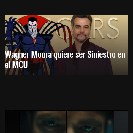
HACE 1 DÍA
Wagner Moura quiere ser Siniestro en
el MCU