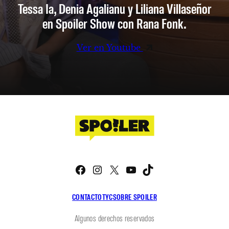
Tessa Ia, Denia Agalianu y Liliana Villaseñor
en Spoiler Show con Rana Fonk.
Ver en Youtube
Facebook
Instagram
X
YouTube
TikTok
CONTACTO
TYC
SOBRE SPOILER
Algunos derechos reservados