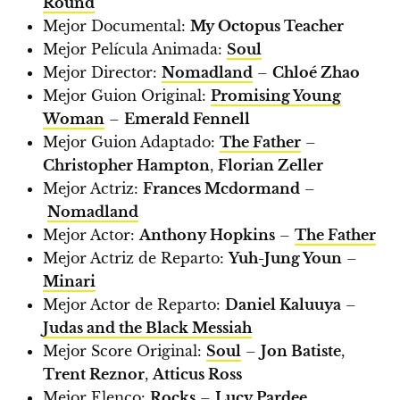
Round
Mejor Documental:
My Octopus Teacher
Mejor Película Animada:
Soul
Mejor Director:
Nomadland
–
Chloé Zhao
Mejor Guion Original:
Promising Young
Woman
–
Emerald Fennell
Mejor Guion Adaptado:
The Father
–
Christopher Hampton
,
Florian Zeller
Mejor Actriz:
Frances Mcdormand
–
Nomadland
Mejor Actor:
Anthony Hopkins
–
The Father
Mejor Actriz de Reparto:
Yuh-Jung Youn
–
Minari
Mejor Actor de Reparto:
Daniel Kaluuya
–
Judas and the Black Messiah
Mejor Score Original:
Soul
–
Jon Batiste
,
Trent Reznor
,
Atticus Ross
Mejor Elenco:
Rocks
–
Lucy Pardee