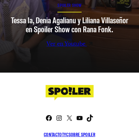
SPOILER SHOW
Tessa Ia, Denia Agalianu y Liliana Villaseñor
en Spoiler Show con Rana Fonk.
Ver en Youtube
Facebook
Instagram
X
YouTube
TikTok
CONTACTO
TYC
SOBRE SPOILER