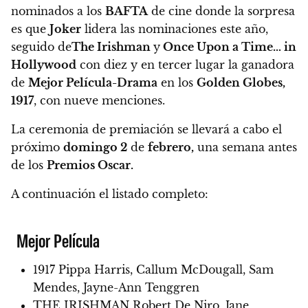
nominados a los
BAFTA
de cine donde la sorpresa
es que
Joker
lidera las nominaciones este año,
seguido de
The Irishman
y
Once Upon a Time… in
Hollywood
con diez y en tercer lugar la ganadora
de
Mejor Película-Drama
en los
Golden Globes,
1917
, con nueve menciones.
La ceremonia de premiación se llevará a cabo el
próximo
domingo 2
de
febrero,
una semana antes
de los
Premios Oscar.
A continuación el listado completo:
Mejor Película
1917 Pippa Harris, Callum McDougall, Sam
Mendes, Jayne-Ann Tenggren
THE IRISHMAN Robert De Niro, Jane