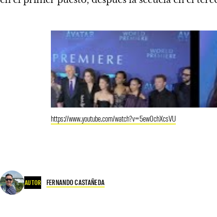
en el primer puesto, después la secuela en el ter
https://www.youtube.com/watch?v=5ew0chXcsVU
FERNANDO CASTAÑEDA
AUTOR