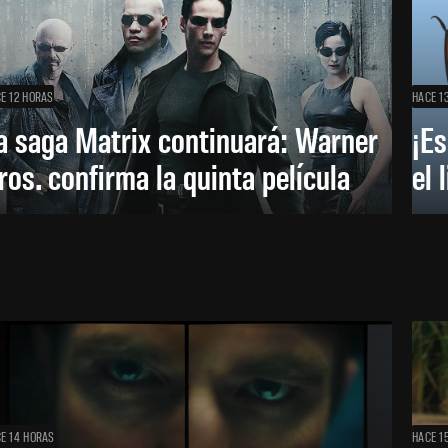
E 12 HORAS
HACE 1
a saga Matrix continuará: Warner
¡Es
ros. confirma la quinta película
el 
E 14 HORAS
HACE 1