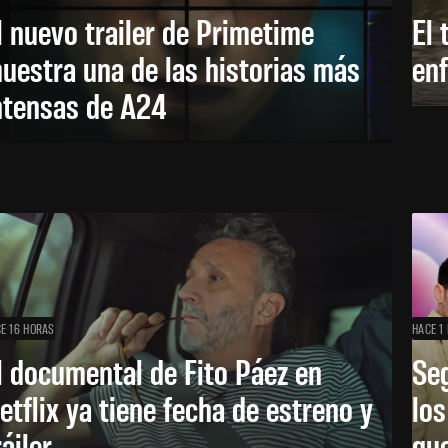
l nuevo trailer de Primetime
El 
uestra una de las historias más
enf
ntensas de A24
E 16 HORAS
HACE 1 
l documental de Fito Páez en
Se
etflix ya tiene fecha de estreno y
lo
ráiler
que