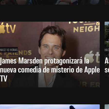
HACE 10 HORAS
HAC
James Marsden protagonizará la
A
nueva comedia de misterio de Apple
s
TV