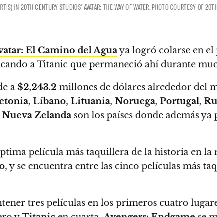
CURTIS) IN 20TH CENTURY STUDIOS' AVATAR: THE WAY OF WATER. PHOTO COURTESY OF 20
vatar: El Camino del Agua
ya logró colarse en e
cando a Titanic que permaneció ahí durante mu
de a
$2,243.2
millones de dólares alrededor del
etonia
,
Líbano
,
Lituania
,
Noruega
,
Portugal
,
Ru
y
Nueva Zelanda
son los países donde además ya 
ptima película más taquillera de la historia en la 
o
, y se encuentra entre las cinco películas más ta
ener tres películas en los primeros cuatro lugar