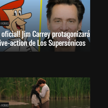
3 HORAS
 oficial! Jim Carrey protagonizará
live-action de Los Supersónicos
5 HORAS