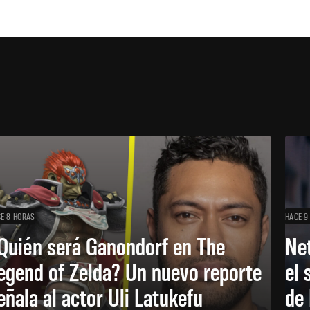
E 8 HORAS
HACE 9
Quién será Ganondorf en The
Net
egend of Zelda? Un nuevo reporte
el 
eñala al actor Uli Latukefu
de 