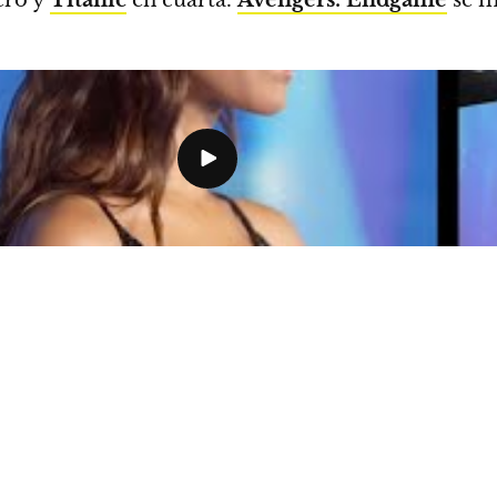
cero y
Titanic
en cuarta.
Avengers: Endgame
se m