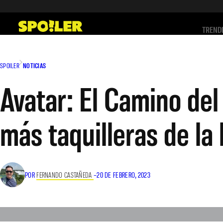
Saltar
al
TREND
contenido
SPOILER
NOTICIAS
Avatar: El Camino del
más taquilleras de la 
POR
FERNANDO CASTAÑEDA
–
20 DE FEBRERO, 2023