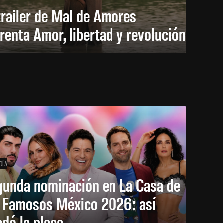
trailer de Mal de Amores
renta Amor, libertad y revolución
DÍA
gunda nominación en La Casa de
s Famosos México 2026: así
dó la placa