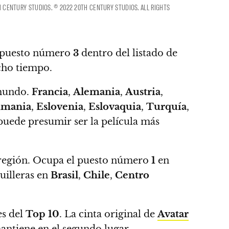
TH CENTURY STUDIOS. © 2022 20TH CENTURY STUDIOS. ALL RIGHTS
l puesto número
3
dentro del listado de
cho tiempo.
 mundo.
Francia
,
Alemania
,
Austria
,
mania
,
Eslovenia
,
Eslovaquia
,
Turquía
,
puede presumir ser la película más
región.
Ocupa el puesto número
1
en
quilleras en
Brasil
,
Chile
,
Centro
es del
Top 10
. La cinta original de
Avatar