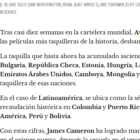
(L-R): JAKE SULLY (SAM WORTHINGTON), RONAL (KATE WINSLET), AND TONOWARI (CLIFF 
RESERVED.
Tras casi diez semanas en la cartelera mundial,
A
las películas más taquilleras de la historia,
desban
La taquilla que hasta ahora ha acumulado ascien
Bulgaria
,
República Checa
,
Estonia
,
Hungría
,
L
Emiratos Árabes Unidos
,
Camboya
,
Mongolia
taquillera de esas naciones.
En el caso de
Latinoamérica
, se ubica como la sé
recaudación histórica en
Colombia
y
Puerto Ric
América
,
Perú
y
Bolivia
.
Con estas cifras,
James Cameron
ha logrado mant