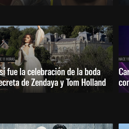
E 11 HORAS
HACE 1
sí fue la celebración de la boda
Car
ecreta de Zendaya y Tom Holland
con