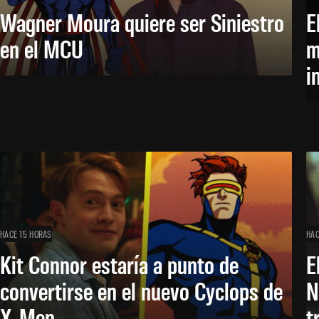
Wagner Moura quiere ser Siniestro
E
en el MCU
m
i
HACE 15 HORAS
HAC
Kit Connor estaría a punto de
E
convertirse en el nuevo Cyclops de
N
X-Men
t