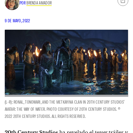
POR
BRENDA AMADOR
9 DE MAYO, 2022
(L-R): RONAL, TONOWARI, AND THE METKAYINA CLAN IN 20TH CENTURY STUDIOS'
AVATAR: THE WAY OF WATER. PHOTO COURTESY OF 20TH CENTURY STUDIOS. ©
2022 20TH CENTURY STUDIOS. ALL RIGHTS RESERVED.
20th Century Studios
ha revelado el
teaser
tráiler y