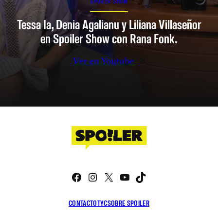
SPOILER SHOW
Tessa Ia, Denia Agalianu y Liliana Villaseñor
en Spoiler Show con Rana Fonk.
Ver en Youtube
Facebook
Instagram
X
YouTube
TikTok
CONTACTO
TYC
SOBRE SPOILER