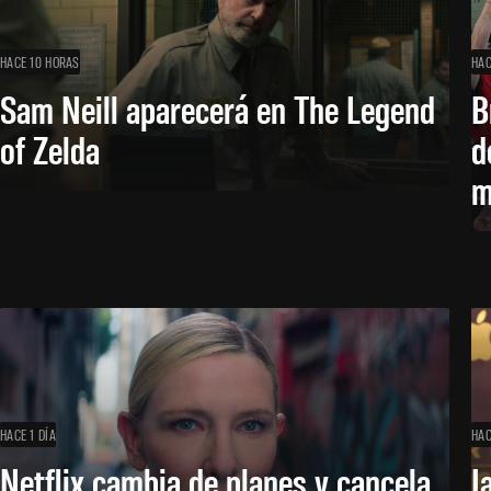
HACE 10 HORAS
HAC
Sam Neill aparecerá en The Legend
B
of Zelda
d
m
HACE 1 DÍA
HAC
Netflix cambia de planes y cancela
J