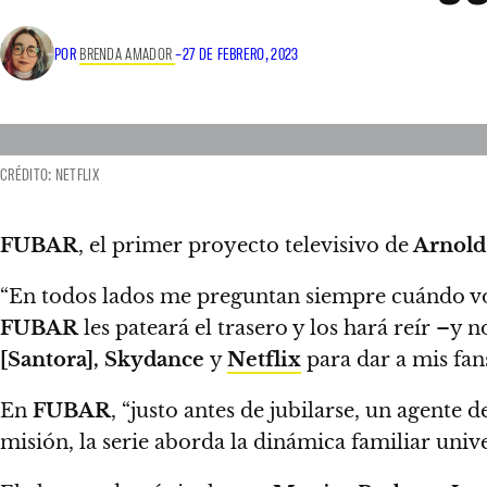
POR
BRENDA AMADOR
–
27 DE FEBRERO, 2023
CRÉDITO: NETFLIX
FUBAR
, el primer proyecto televisivo de
Arnold
“En todos lados me preguntan siempre cuándo v
FUBAR
les pateará el trasero y los hará reír –y 
[Santora], Skydance
y
Netflix
para dar a mis fan
En
FUBAR
, “justo antes de jubilarse, un agente de
misión, la serie aborda la dinámica familiar univ