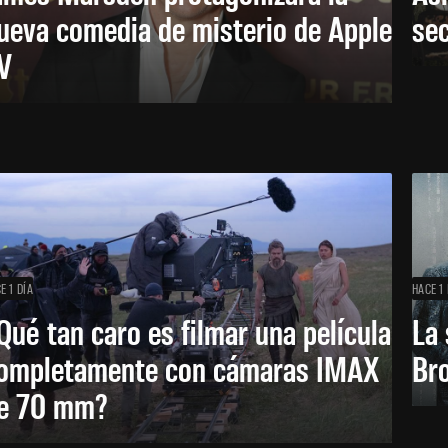
ueva comedia de misterio de Apple
se
V
E 1 DÍA
HACE 1 
Qué tan caro es filmar una película
La 
ompletamente con cámaras IMAX
Bro
e 70 mm?