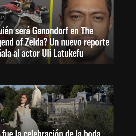
DÍA
uién será Ganondorf en The
end of Zelda? Un nuevo reporte
ala al actor Uli Latukefu
DÍA
 fue la celebración de la boda