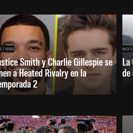
E 7 HORAS
HACE 9
ustice Smith y Charlie Gillespie se
La 
nen a Heated Rivalry en la
de 
emporada 2