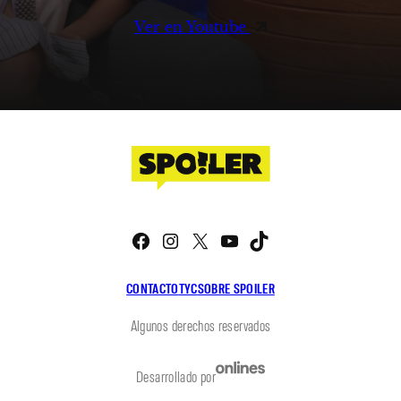
Ver en Youtube
Facebook
Instagram
X
YouTube
TikTok
CONTACTO
TYC
SOBRE SPOILER
Algunos derechos reservados
Desarrollado por