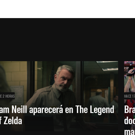
E 2 HORAS
HACE 1
am Neill aparecerá en The Legend
Br
f Zelda
doc
ma