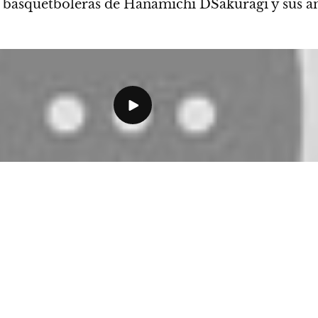
as basquetboleras de
Hanamichi DSakuragi y sus am