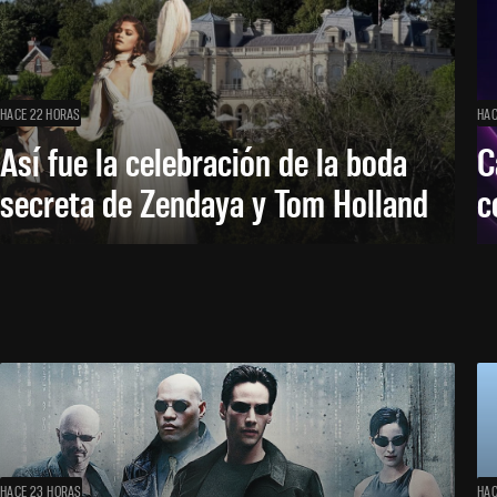
HACE 22 HORAS
HAC
Así fue la celebración de la boda
C
secreta de Zendaya y Tom Holland
c
HACE 23 HORAS
HAC