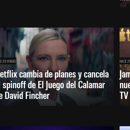
E 20 HORAS
HACE 2
etflix cambia de planes y cancela
Ja
l spinoff de El Juego del Calamar
nu
e David Fincher
TV