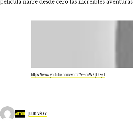
película narre desde cero las increíbles aventur
https://www.youtube.com/watch?v=euW71JOlKy0
JULIO VÉLEZ
AUTOR