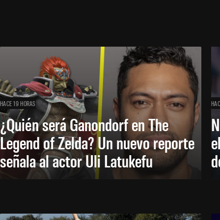
HACE 19 HORAS
HAC
¿Quién será Ganondorf en The
N
Legend of Zelda? Un nuevo reporte
e
señala al actor Uli Latukefu
d