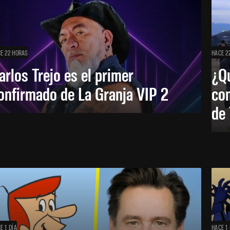
E 22 HORAS
HACE 2
arlos Trejo es el primer
¿Qu
onfirmado de La Granja VIP 2
co
de
E 1 DÍA
HACE 1 