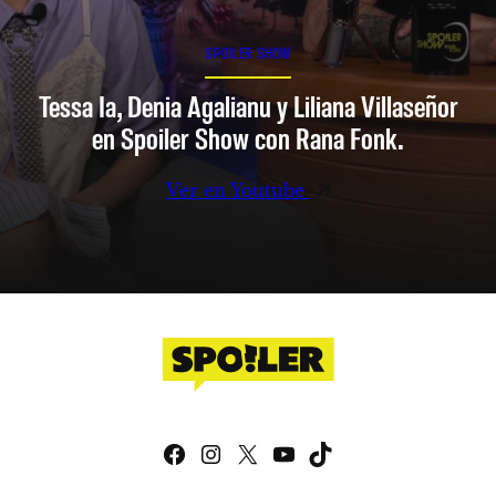
SPOILER SHOW
Tessa Ia, Denia Agalianu y Liliana Villaseñor
en Spoiler Show con Rana Fonk.
Ver en Youtube
Facebook
Instagram
X
YouTube
TikTok