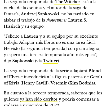
La segunda temporada de
The Witcher
está a la
vuelta de la esquina y el autor de la saga de
fantasía,
Andrzej Sapkowski
,
no ha tardado en
alabar el trabajo de la
showrunner
Lauren S.
Hissirch
y su equipo.
“Felicito a
Lauren
y a su equipo por su excelente
trabajo
. Adaptar mis libros no es una tarea fácil.
He visto [la segunda temporada] con gran alegría,
y espero una tercera temporada aún más épica”
,
dijo
Sapkowski
(vía
Twitter
).
La segunda temporada de la serie adaptará
Blood
of Elves
e introducirá a la figura paterna de
Geralt
of Rivia
(
Henry Cavill
),
Vesemir
(
Kim Bodnia
).
En cuanto a la tercera temporada,
sabemos que los
guiones
ya han sido escritos
y podría comenzar a
rodarse a principios de 2022.