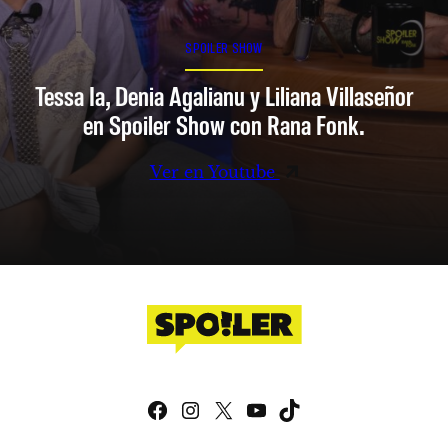
SPOILER SHOW
Tessa Ia, Denia Agalianu y Liliana Villaseñor
en Spoiler Show con Rana Fonk.
Ver en Youtube
Facebook
Instagram
X
YouTube
TikTok