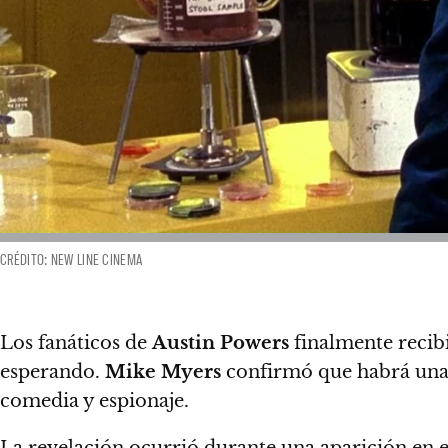
CRÉDITO: NEW LINE CINEMA
Los fanáticos de
Austin Powers
finalmente recibi
esperando.
Mike Myers
confirmó que habrá una c
comedia y espionaje.
La revelación ocurrió durante una aparición en 