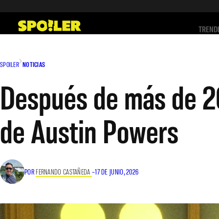
Saltar
al
TREND
contenido
SPOILER
NOTICIAS
Después de más de 20
de Austin Powers
POR
FERNANDO CASTAÑEDA
–
17 DE JUNIO, 2026