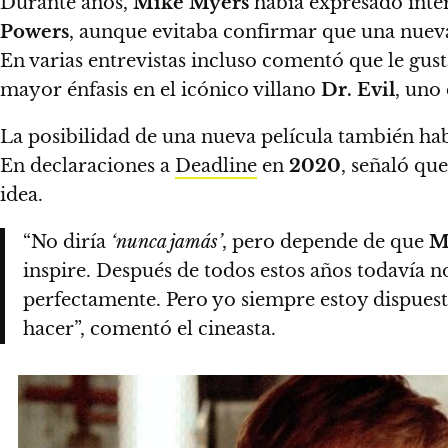
Durante años,
Mike Myers
había expresado inter
Powers
, aunque evitaba confirmar que una nueva
En varias entrevistas incluso comentó que le gus
mayor énfasis en el icónico villano
Dr. Evil
, uno
La posibilidad de una nueva película también ha
En declaraciones a
Deadline
en
2020
, señaló qu
idea.
“No diría
‘nunca jamás’
, pero depende de que
M
inspire. Después de todos estos años todavía n
perfectamente. Pero yo siempre estoy dispuest
hacer”, comentó el cineasta.