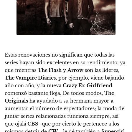
Estas renovaciones no significan que todas las
series hayan sido excelentes en su rendimiento, ya
que
mientras
The Flash
y
Arrow
son las líderes,
The Vampire Diaries
, por ejemplo, viene bajando
año con año
, y la nueva
Crazy Ex-Girlfriend
comenzó bastante floja. De todos modos,
The
Originals
ha ayudado a su hermana mayor a
aumentar el número de espectadores; la moda de
juntar series relacionadas funciona siempre, así
que ojalá
CBS
-que por cierto le pertenece a los
mismos detrás de
CW
– le dé también a
Supergirl